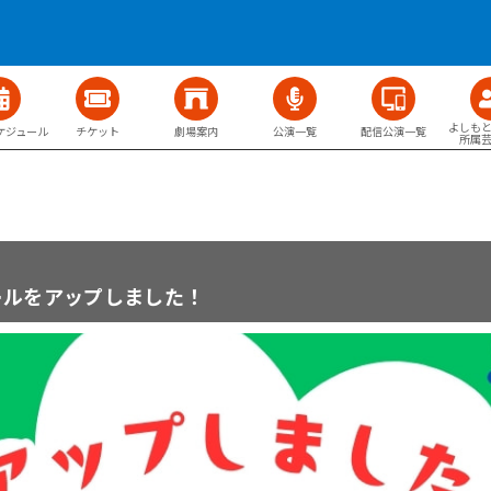
よしも
ケジュール
チケット
劇場案内
公演一覧
配信公演一覧
所属
ールをアップしました！