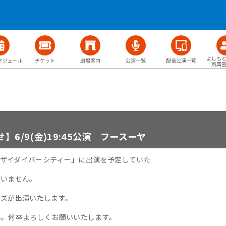
よしも
ケジュール
チケット
劇場案内
公演一覧
配信公演一覧
所属
】6/9(金)19:45公演 フースーヤ
演「マンザイダイバーシティー」に出演を予定していた
ざいません。
ィズが出演いたします。
ん。何卒よろしくお願いいたします。