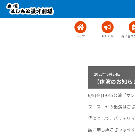
トップ
お知らせ
森ノ宮ス
2023年
5月24日
【休演のお知らせ
6/9(金)19:45公
フースーヤの出演はご
代演として、バッテリ
誠に申し訳ございませ