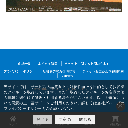
劇場一覧
よくある質問
チケットに関するお問い合わせ
プライバシーポリシー
反社会的勢力排除宣言
チケット販売および観劇約款
採用情報
当サイトでは、サービスの品質向上・利便性向上を目的としてお客様
©YOSHIMOTO KOGYO, All Rights Reserved
のクッキーを取得しています。また、取得したクッキーをお客様の個
人情報と紐付けて管理・利用する場合がございます。以上の事項につ
いて同意の上、当サイトをご利用ください。詳しくは当社グループの
プライバシーポリシー
をご確認ください。
閉じる
同意の上、閉じる
トップ
お知らせ
スケジュール
チケット
劇場案内